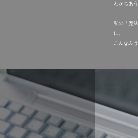
わかちあ
私の「魔
に。
こんなふ