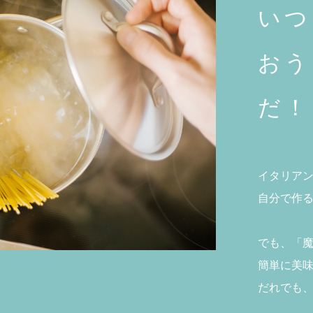
いつ
おう
だ！
イタリア
自分で作
でも、「
簡単に美
だれでも