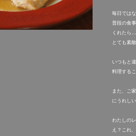
毎日では
普段の食
くれたら
とても素
いつもと
料理する
また、ご
にうれし
わたしの
え？これ