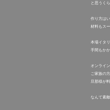
と思うく
作り方は
材料もス
本場イタ
手間もか
オンライ
ご家族の
旦那様が
なんて素