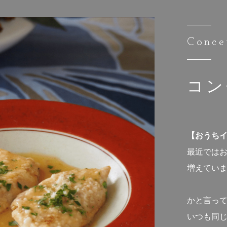
Conce
コン
【おうち
最近では
増えてい
かと言っ
いつも同